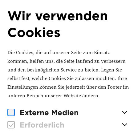
Wir verwenden
Cookies
‹ Zur Aktuelles-Übersicht
24. Juni 2025
Die Cookies, die auf unserer Seite zum Einsatz
Neues Europäisches
kommen, helfen uns, die Seite laufend zu verbessern
Bauhaus
und den bestmöglichen Service zu bieten. Legen Sie
selbst fest, welche Cookies Sie zulassen möchten. Ihre
Einstellungen können Sie jederzeit über den Footer im
unteren Bereich unserer Website ändern.
Das Neue Europäische Bauhaus ist eine
durch die europäische Kommission
Externe Medien
initiierte Bewegung, die Kunst, Kultur,
Erforderlich
soziales, Inklusion, Wissenschaft und