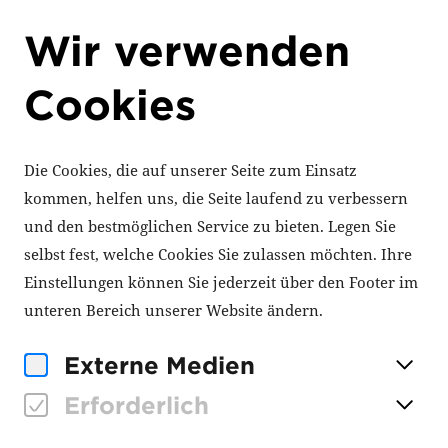
Wir verwenden
Cookies
‹ Zur Aktuelles-Übersicht
24. Juni 2025
Die Cookies, die auf unserer Seite zum Einsatz
Energieberatung
kommen, helfen uns, die Seite laufend zu verbessern
Nichtwohngebäude,
und den bestmöglichen Service zu bieten. Legen Sie
Anlagen, Systeme
selbst fest, welche Cookies Sie zulassen möchten. Ihre
Einstellungen können Sie jederzeit über den Footer im
unteren Bereich unserer Website ändern.
Die Energieberatung für
Externe Medien
Nichtwohngebäude, Anlagen und
Erforderlich
Systemen ist eine durch das Bundesamt